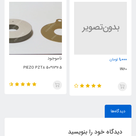
ناموجود
ناموجود
NCE65TF099T
PIEZO PZT8 50*17*6.5
دیدگاه‌ها
دیدگاه خود را بنویسید