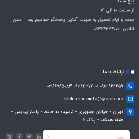
پنج شنبه
از ساعت 10 الی 14
جمعه و ایام تعطیل به صورت آنلاین پاسخگو خواهیم بود تلفن
آنلاین : 09364374001
ارتباط با ما
09121964659 09364374001 ۰۲۱۶۶۷۶۵۰۸۳
kitelectronicinfo@gmail.com
تهران - خیابان جمهوری - نرسیده به حافظ - پاساژ پردیس -
طبقه همکف - پلاک ۶