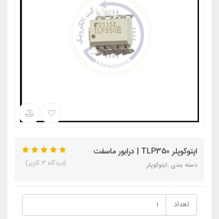
اپتوکوپلر TLP350 | درایور ماسفت
(دیدگاه 3 کاربر)
دسته بندی :اپتوکوپلر
تعداد