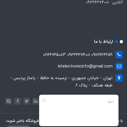
آنلاین : 09364374001
ارتباط با ما
09121964659 09364374001 ۰۲۱۶۶۷۶۵۰۸۳
kitelectronicinfo@gmail.com
تهران - خیابان جمهوری - نرسیده به حافظ - پاساژ پردیس -
طبقه همکف - پلاک ۶
با عضویت در خبرنامه، از تخفیف‌ها و جدیدترین‌های فروشگاه باخبر شوید: