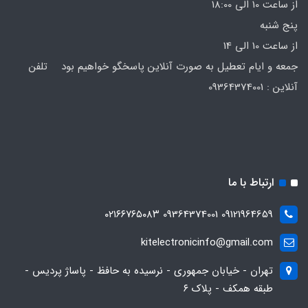
از ساعت 10 الی 18:00
پنج شنبه
از ساعت 10 الی 14
جمعه و ایام تعطیل به صورت آنلاین پاسخگو خواهیم بود تلفن
آنلاین : 09364374001
ارتباط با ما
09121964659 09364374001 ۰۲۱۶۶۷۶۵۰۸۳
kitelectronicinfo@gmail.com
تهران - خیابان جمهوری - نرسیده به حافظ - پاساژ پردیس -
طبقه همکف - پلاک ۶