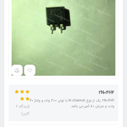
2N04H4
2N04H4 یک از نوع N-channel با توان 300 وات و ولتاژ 40
ولت و جریان 80 آمپر می باشد.
(دیدگاه 2
کاربر)