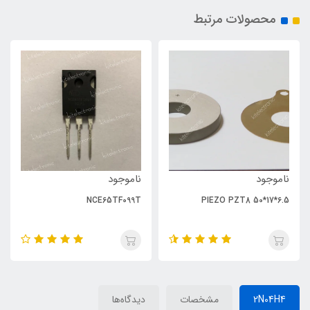
محصولات مرتبط
ناموجود
ناموجود
NCE65TF099T
PIEZO PZT8 50*17*6.5
2N04H4
مشخصات
دیدگاه‌ها