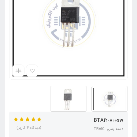
BTA12-800sw
(دیدگاه 4 کاربر)
دسته بندی :TRAIC