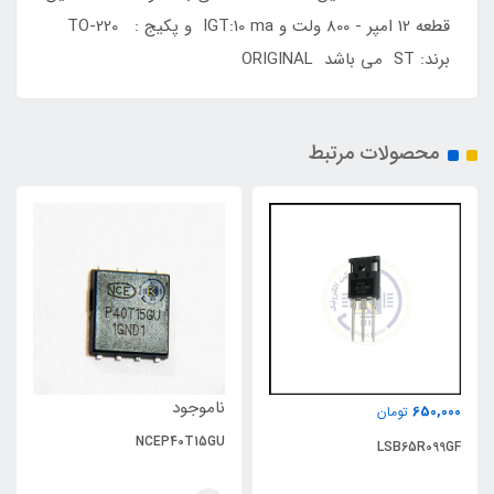
قطعه 12 امپر - 800 ولت و IGT:10 ma و پکیج : TO-220
برند: ST می باشد ORIGINAL
محصولات مرتبط
ناموجود
650,000
تومان
NCEP40T15GU
LSB65R099GF