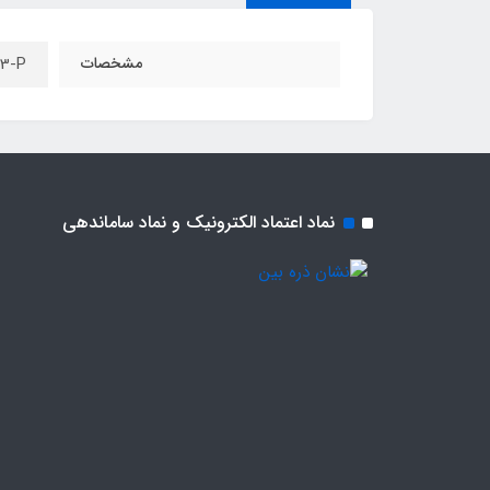
مشخصات
PS21563-P یک ماژول GBT
نماد اعتماد الکترونیک و نماد ساماندهی