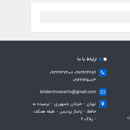
ارتباط با ما
09121964659 09364374001
۰۲۱۶۶۷۶۵۰۸۳
kitelectronicinfo@gmail.com
تهران - خیابان جمهوری - نرسیده به
حافظ - پاساژ پردیس - طبقه همکف
ن
- پلاک ۶
: