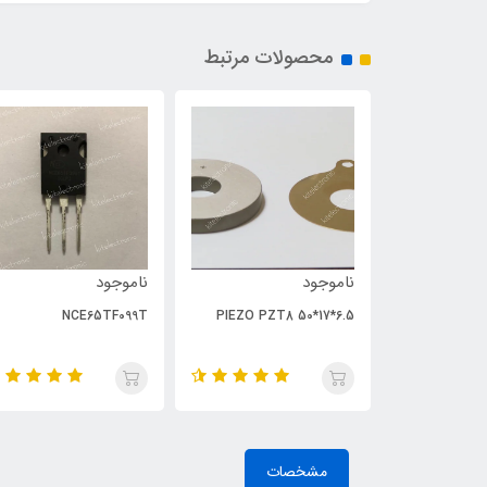
محصولات مرتبط
ناموجود
ناموجود
NCE65TF099T
PIEZO PZT8 50*17*6.5
مشخصات