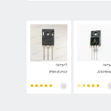
وجود
ناموجود
ناموجود
PC929
IPW60R041C6
JCS12N65