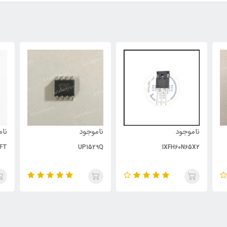
ناموجود
ناموجود
نام
FT
UP1529Q
IXFH60N65X2