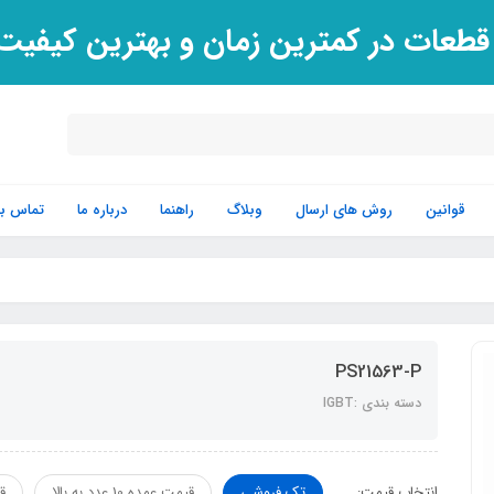
 قطعات در کمترین زمان و بهترین کیفی
قوانین
روش های ارسال
وبلاگ
راهنما
درباره ما
تماس با 
PS21563-P
دسته بندی :IGBT
انتخاب قیمت:
تک فروشی
قیمت عمده 10 عدد به بالا
قی