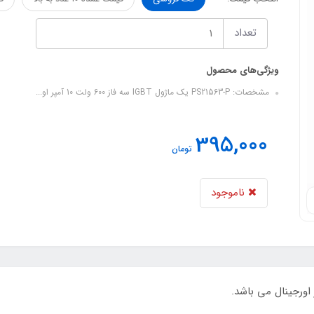
تعداد
ویژگی‌های محصول
مشخصات: PS21563-P یک ماژول IGBT سه فاز 600 ولت 10 آمپر او...
395,000
تومان
ناموجود