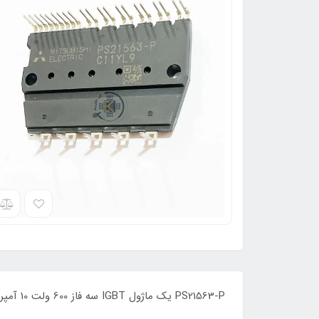
PS21563-P یک ماژول IGBT سه فاز 600 ولت 10 آمپر اورجینال می باشد.