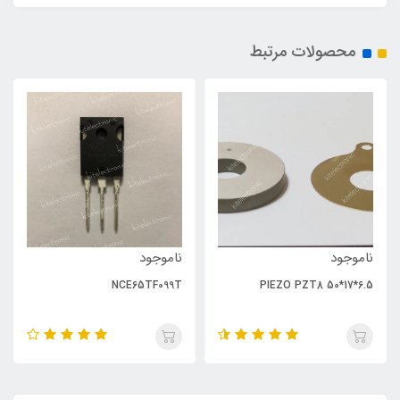
محصولات مرتبط
ناموجود
ناموجود
NCE65TF099T
PIEZO PZT8 50*17*6.5