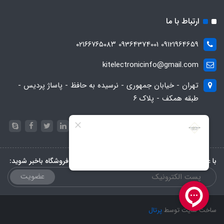
ارتباط با ما
09121964659 09364374001 ۰۲۱۶۶۷۶۵۰۸۳
kitelectronicinfo@gmail.com
تهران - خیابان جمهوری - نرسیده به حافظ - پاساژ پردیس -
طبقه همکف - پلاک ۶
با عضویت در خبرنامه، از تخفیف‌ها و جدیدترین‌های فروشگاه باخبر شوید:
عضویت
ساخت سایت توسط
پرتال