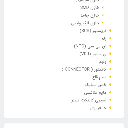
خازن سرامیکی
خازن SMD
خازن جامد
خازن الکترولیتی
تریستور (SCR)
رله
ان تی سی (NTC)
وریستور (VDR)
ولوم
کانکتور ( CONNECTOR )
سیم قلع
خمیر سیلیکون
مایع فلاکسی
اسپری کانتکت کلینر
جا فیوزی