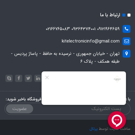
ارتباط با ما
09121964659 09364374001 ۰۲۱۶۶۷۶۵۰۸۳
kitelectronicinfo@gmail.com
تهران - خیابان جمهوری - نرسیده به حافظ - پاساژ پردیس -
طبقه همکف - پلاک ۶
با عضویت در خبرنامه، از تخفیف‌ها و جدیدترین‌های فروشگاه باخبر شوید:
عضویت
ساخت سایت توسط
پرتال