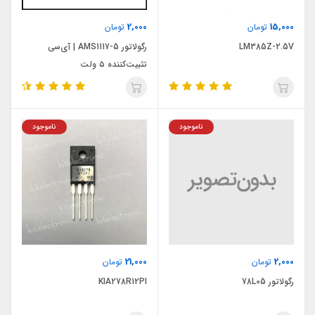
2,000
15,000
تومان
تومان
LM385Z-2.5V
رگولاتور AMS1117-5 | آی‌سی
تثبیت‌کننده ۵ ولت
ناموجود
ناموجود
21,000
2,000
تومان
تومان
رگولاتور 78L05
KIA278R12PI