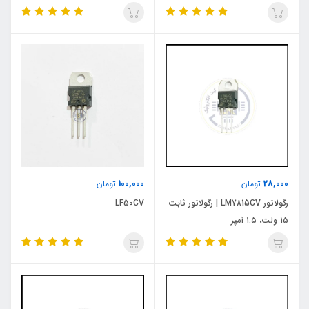
100,000
28,000
تومان
تومان
رگولاتور LM7815CV | رگولاتور ثابت
LF50CV
۱۵ ولت، ۱.۵ آمپر