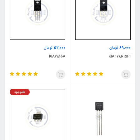
52,000
69,000
تومان
تومان
KIA7815A
KIA278R15PI
ناموجود