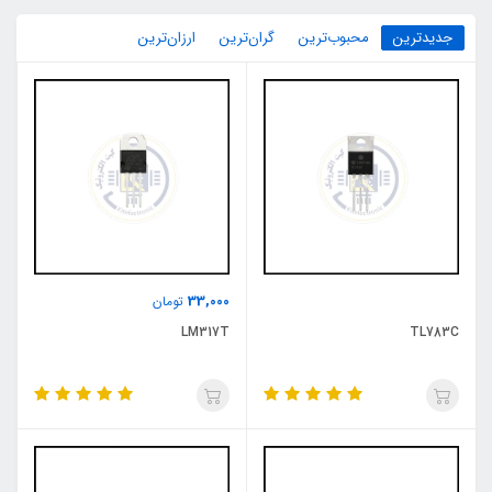
جدیدترین
محبوب‌ترین
گران‌ترین
ارزان‌ترین
33,000
تومان
LM317T
TL783C