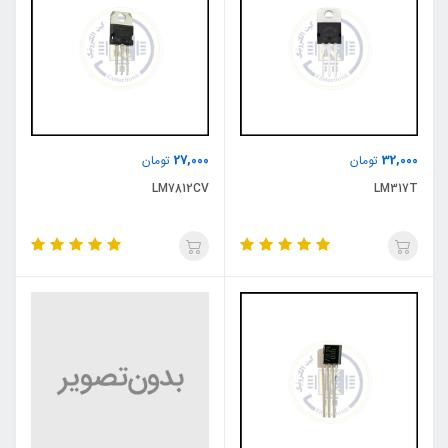
27,000
32,000
تومان
تومان
LM7812CV
LM317T