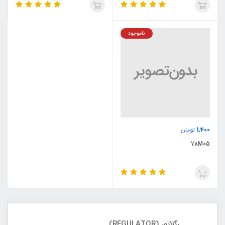
ناموجود
1,400
تومان
78M05
رگلاتور (REGULATOR)