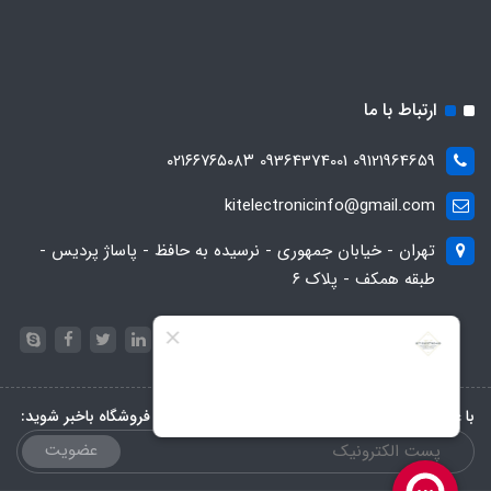
ارتباط با ما
09121964659 09364374001 ۰۲۱۶۶۷۶۵۰۸۳
kitelectronicinfo@gmail.com
تهران - خیابان جمهوری - نرسیده به حافظ - پاساژ پردیس -
طبقه همکف - پلاک ۶
با عضویت در خبرنامه، از تخفیف‌ها و جدیدترین‌های فروشگاه باخبر شوید:
عضویت