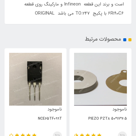
است و برند این قطعه Infineon و مارکینگ روی قطعه
6R190C6 با پکیج TO:247 می باشد ORIGINAL
محصولات مرتبط
ناموجود
ناموجود
NCE65TF099T
PIEZO PZT8 50*17*6.5