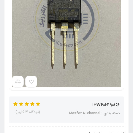
IPW60R190C6
(دیدگاه 3 کاربر)
دسته بندی : Mosfet N-channel