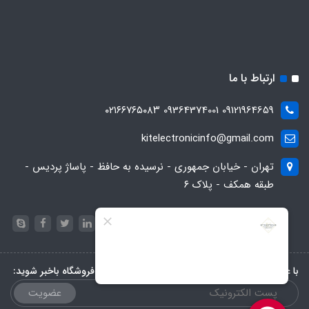
ارتباط با ما
09121964659 09364374001 ۰۲۱۶۶۷۶۵۰۸۳
kitelectronicinfo@gmail.com
تهران - خیابان جمهوری - نرسیده به حافظ - پاساژ پردیس -
طبقه همکف - پلاک ۶
با عضویت در خبرنامه، از تخفیف‌ها و جدیدترین‌های فروشگاه باخبر شوید:
عضویت