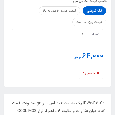
انتخاب قیمت تک فروشی:
تک فروشی
قیمت عمده 10 عدد به بالا
قیمت ویژه 100 عدد
تعداد
64,000
تومان
ناموجود
IPW60R190C6 یک ماسفت 20.2 آمپر با ولتاژ 650 ولت است
که با توان 151 وات و مقاوت 0.19 اهم از نوع COOL MOS