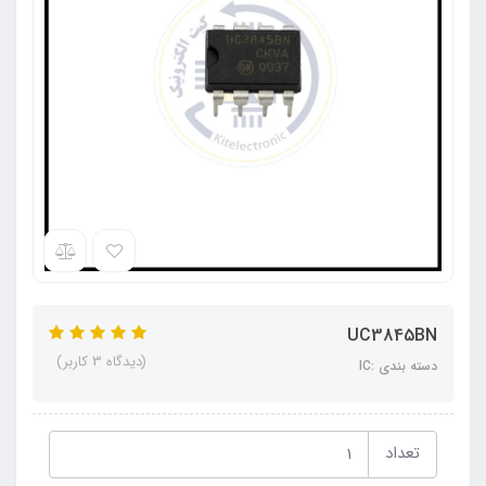
UC3845BN
(دیدگاه 3 کاربر)
دسته بندی :IC
تعداد