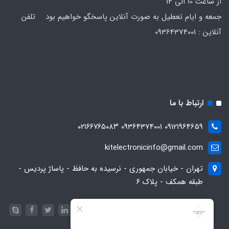
از ساعت 10 الی 14
جمعه و ایام تعطیل به صورت آنلاین پاسخگو خواهیم بود تلفن
آنلاین : 09364374001
ارتباط با ما
09121964659 09364374001 ۰۲۱۶۶۷۶۵۰۸۳
kitelectronicinfo@gmail.com
تهران - خیابان جمهوری - نرسیده به حافظ - پاساژ پردیس -
طبقه همکف - پلاک ۶