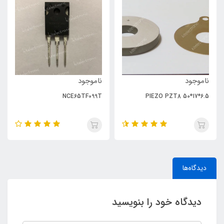
ناموجود
ناموجود
NCE65TF099T
PIEZO PZT8 50*17*6.5
دیدگاه‌ها
دیدگاه خود را بنویسید