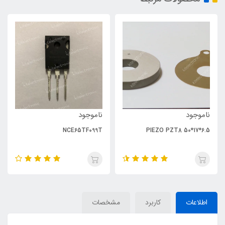
ناموجود
ناموجود
NCE65TF099T
PIEZO PZT8 50*17*6.5
اطلاعات
کاربرد
مشخصات