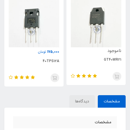
ناموجود
175,000
تومان
GT40WR21
40TPS12A
مشخصات
دیدگاه‌ها
مشخصات