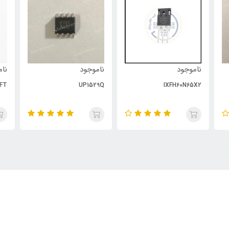
ناموجود
ناموجود
نام
FT
UP1529Q
IXFH60N65X2