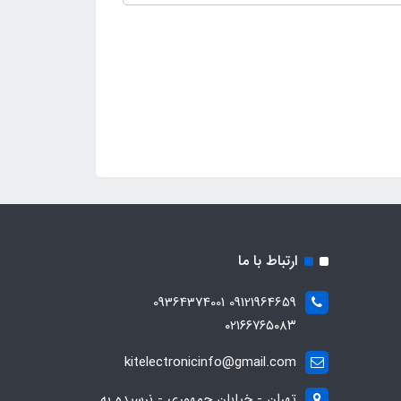
ارتباط با ما
09121964659 09364374001
۰۲۱۶۶۷۶۵۰۸۳
kitelectronicinfo@gmail.com
تهران - خیابان جمهوری - نرسیده به