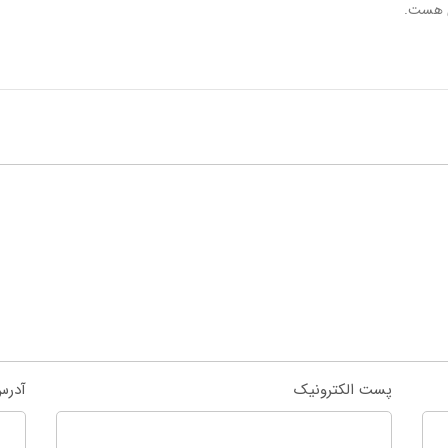
ی هست.
پست الکترونیک
آدرس