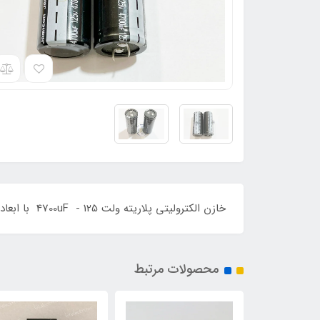
خازن الکترولیتی پلاریته ولت 4700uF - 125 با ابعاد 8*3 و برند JAMICON و ساخت کشور ژاپن می باشد
محصولات مرتبط