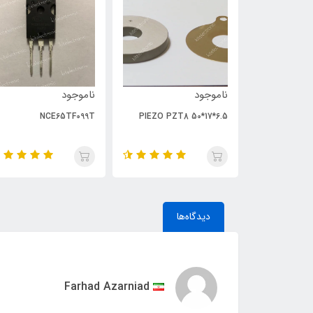
ناموجود
ناموجود
NCE65TF099T
PIEZO PZT8 50*17*6.5
دیدگاه‌ها
Farhad Azarniad