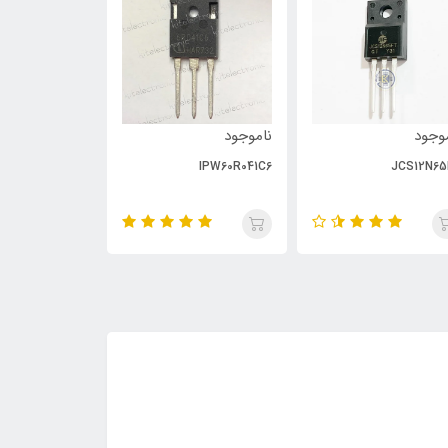
وجود
ناموجود
ناموجود
PC929
IPW60R041C6
JCS12N65