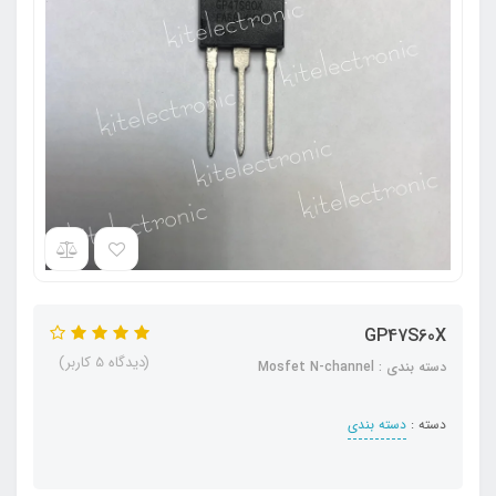
GP47S60X
(دیدگاه 5 کاربر)
دسته بندی : Mosfet N-channel
دسته :
دسته بندی