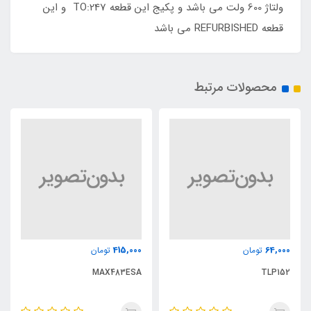
ولتاژ 600 ولت می باشد و پکیج این قطعه TO:247 و این
قطعه REFURBISHED می باشد
محصولات مرتبط
415,000
64,000
تومان
تومان
MAX483ESA
TLP152