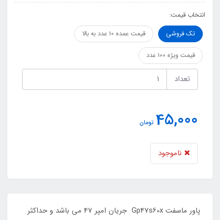
انتخاب قیمت:
تک فروشی
قیمت عمده 10 عدد به بالا
قیمت ویژه 100 عدد
تعداد
45,000
تومان
ناموجود
پاور ماسفت Gp47s60x جریان امپر 47 می باشد و حداکثر