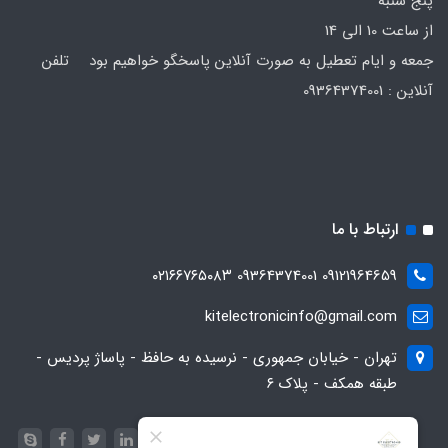
پنج شنبه
از ساعت 10 الی 14
جمعه و ایام تعطیل به صورت آنلاین پاسخگو خواهیم بود تلفن
آنلاین : 09364374001
ارتباط با ما
09121964659 09364374001 ۰۲۱۶۶۷۶۵۰۸۳
kitelectronicinfo@gmail.com
تهران - خیابان جمهوری - نرسیده به حافظ - پاساژ پردیس -
طبقه همکف - پلاک ۶