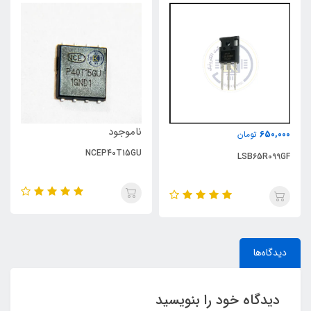
ناموجود
650,000
تومان
NCEP40T15GU
LSB65R099GF
دیدگاه‌ها
دیدگاه خود را بنویسید