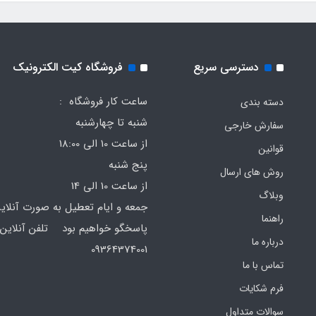
دسترسی سریع
فروشگاه کیت الکترونیک
ساعت کار فروشگاه :
دسته بندی
شنبه تا چهارشنبه
سفارش خارجی
از ساعت 10 الی 18:00
قوانین
پنج شنبه
روش های ارسال
از ساعت 10 الی 14
وبلاگ
جمعه و ایام تعطیل به صورت آنلای
راهنما
پاسخگو خواهیم بود تلفن آنلاین 
درباره ما
64374001
تماس با ما
فرم‌ شکایات
سوالات متداول