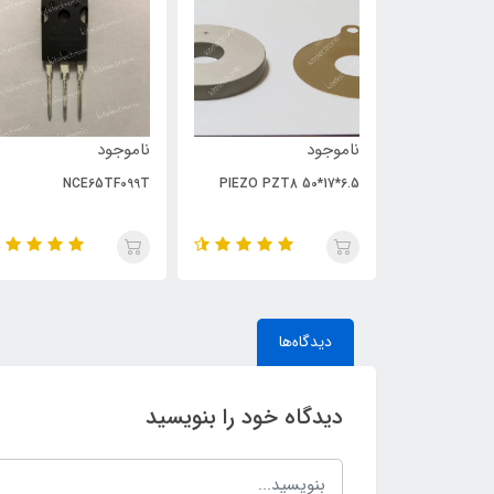
ناموجود
ناموجود
NCE65TF099T
PIEZO PZT8 50*17*6.5
دیدگاه‌ها
دیدگاه خود را بنویسید