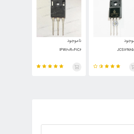
وجود
ناموجود
ناموجود
PC929
IPW60R041C6
JCS12N65