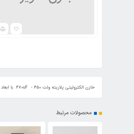
خازن الکترولیتی پلاریته ولت 470uF - 450 با ابعاد 50*35 و برند ELITE و ساخت کشور تایوان می باشد .
محصولات مرتبط