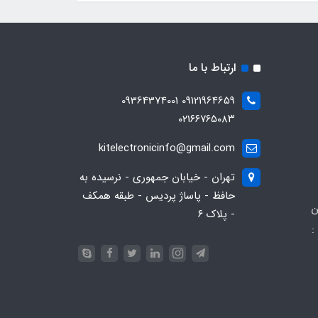
ارتباط با ما
09121964659 09364374001
۰۲۱۶۶۷۶۵۰۸۳
kitelectronicinfo@gmail.com
تهران - خیابان جمهوری - نرسیده به
حافظ - پاساژ پردیس - طبقه همکف
ن
- پلاک ۶
:
093