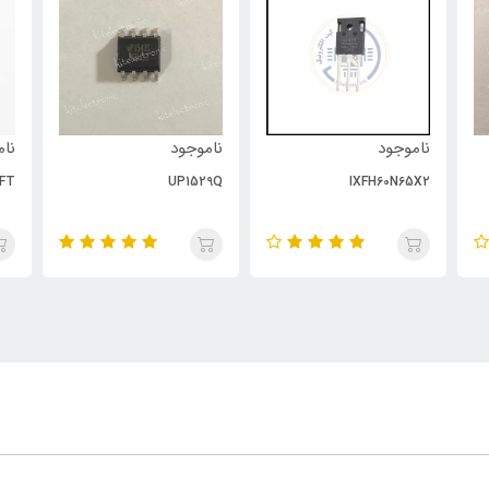
ناموجود
ناموجود
نام
FT
UP1529Q
IXFH60N65X2