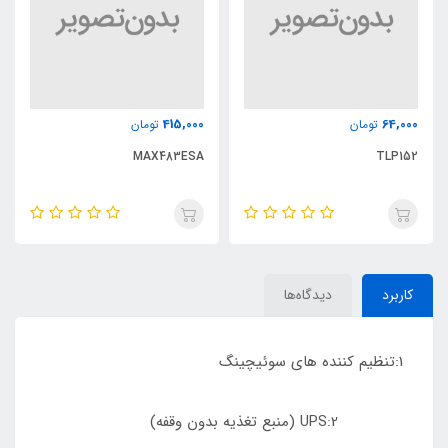
415,000
64,000
تومان
تومان
MAX483ESA
TLP152
کاربرد
دیدگاه‌ها
1:تنظیم کننده های سوئیچینگ
2:UPS (منبع تغذیه بدون وقفه)