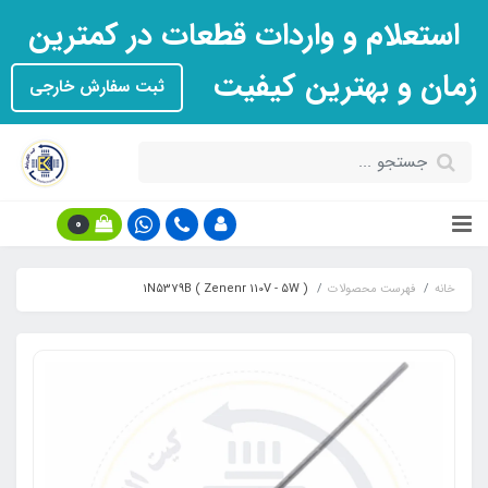
استعلام و واردات قطعات در کمترین
زمان و بهترین کیفیت
ثبت سفارش خارجی
0
خانه
فهرست محصولات
1N5379B ( Zenenr 110V - 5W )