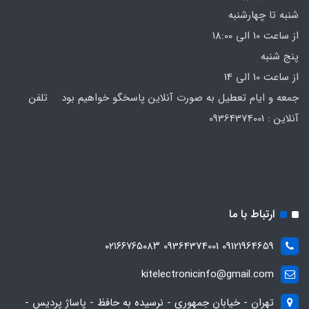
شنبه تا چهارشنبه
از ساعت 10 الی 18:00
پنج شنبه
از ساعت 10 الی 14
جمعه و ایام تعطیل به صورت آنلاین پاسخگو خواهیم بود تلفن
آنلاین : 09364374001
ارتباط با ما
09121964659 09364374001 ۰۲۱۶۶۷۶۵۰۸۳
kitelectronicinfo@gmail.com
تهران - خیابان جمهوری - نرسیده به حافظ - پاساژ پردیس -