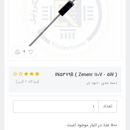
1N5379B ( Zenenr 110V - 5W )
(دیدگاه 2 کاربر)
دسته بندی : دیود زنر
تعداد
500 عدد در انبار موجود است