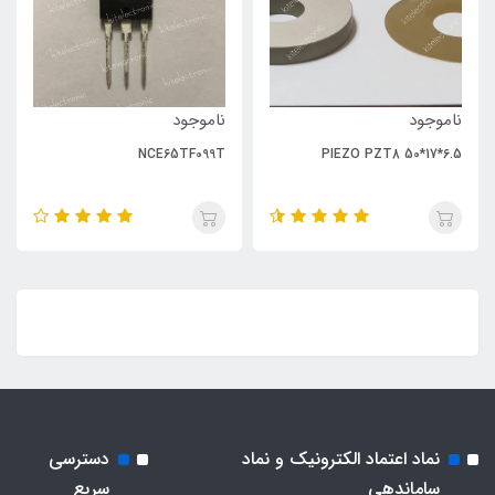
ناموجود
ناموجود
NCE65TF099T
PIEZO PZT8 50*17*6.5
نماد اعتماد الکترونیک و نماد
دسترسی
ساماندهی
سریع