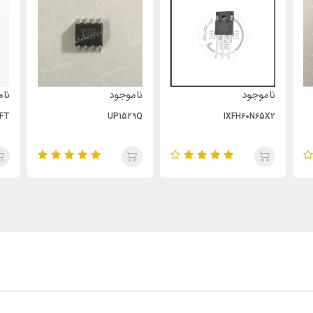
ناموجود
ناموجود
نام
FT
UP1529Q
IXFH60N65X2