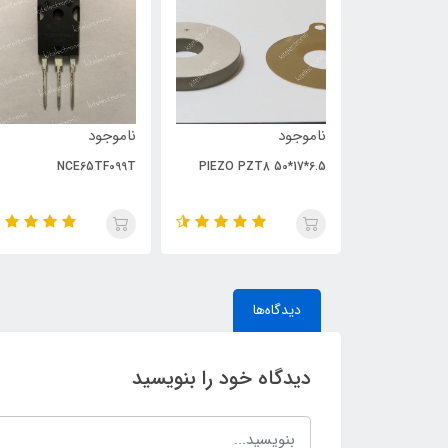
ناموجود
ناموجود
NCE65TF099T
PIEZO PZT8 50*17*6.5
دیدگاه‌ها
دیدگاه خود را بنویسید