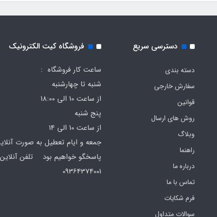
دسترسی سریع
فروشگاه کیت الکترونیک
ساعت کار فروشگاه :
دسته بندی
شنبه تا چهارشنبه
سفارش خارجی
از ساعت 10 الی 18:00
قوانین
پنج شنبه
روش های ارسال
از ساعت 10 الی 14
وبلاگ
جمعه و ایام تعطیل به صورت آنلای
راهنما
پاسخگو خواهیم بود تلفن آنلاین 
درباره ما
64374001
تماس با ما
فرم‌ شکایات
سوالات متداول