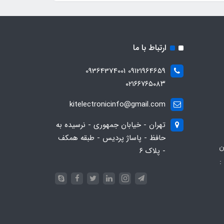
ارتباط با ما
09121964659 09364374001
۰۲۱۶۶۷۶۵۰۸۳
kitelectronicinfo@gmail.com
تهران - خیابان جمهوری - نرسیده به
حافظ - پاساژ پردیس - طبقه همکف
ن
- پلاک ۶
:
093