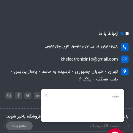
ارتباط با ما
09121964659 09364374001 ۰۲۱۶۶۷۶۵۰۸۳
kitelectronicinfo@gmail.com
تهران - خیابان جمهوری - نرسیده به حافظ - پاساژ پردیس -
طبقه همکف - پلاک ۶
با عضویت در خبرنامه، از تخفیف‌ها و جدیدترین‌های فروشگاه باخبر شوید:
عضویت