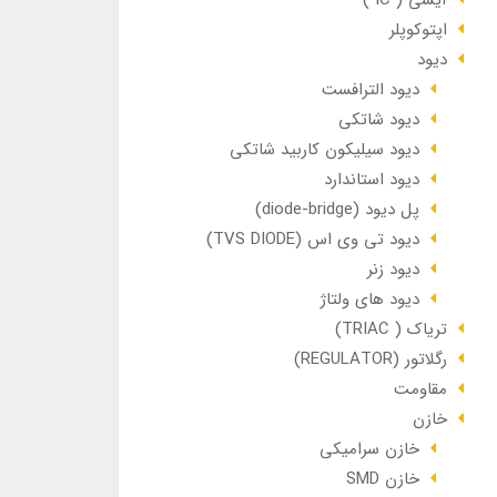
آیسی ( IC )
اپتوکوپلر
دیود
دیود الترافست
دیود شاتکی
دیود سیلیکون کاربید شاتکی
دیود استاندارد
پل دیود (diode-bridge)
دیود تی وی اس (TVS DIODE)
دیود زنر
دیود های ولتاژ
تریاک ( TRIAC)
رگلاتور (REGULATOR)
مقاومت
خازن
خازن سرامیکی
خازن SMD