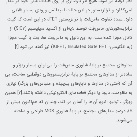
نظر گرفته می‌شود، هیچ اثر بارگذاری بر روی طبقات قبلی خود در مدار
نمی‌گذارد و ترانزیستور در این حالت امپدانس ورودی بسیار بالایی
دارد. عمده تفاوت ماس‌فِت با ترانزیستور JFET در این است که گیت
ترانزیستورهای ماس‌فِت توسط لایه‌ای از اکسید سیلیسیم (SiO2) از
کانال مجزا شده‌است. به این دلیل به ماس‌فِت ها، فِت با گیت مجزا
(به انگلیسی: IGFET, Insulated Gate FET) نیز گفته می‌شود.[۱]
مدارهای مجتمع بر پایهٔ فناوری ماس‌فت را می‌توان بسیار ریزتر و
ساده‌تر از مدارهای مجتمع بر پایهٔ ترانزیستورهای دوقطبی ساخت، بی
آن که (حتی در مدارها و تابع‌های پیچیده و مقیاس‌های بزرگ) نیازی
به مقاومت، دیود یا دیگر قطعه‌های الکترونیکی داشته باشند.[۲] همین
ویژگی، تولیدِ انبوهِ آن‌ها را آسان می‌کند، چندان که هم‌اکنون بیش از
۸۵ درصدِ مدارهای مجتمع، بر پایهٔ فناوریِ MOS طراحی و ساخته
می‌شوند.