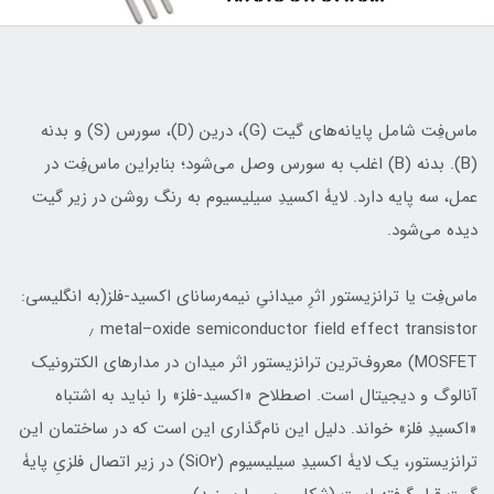
ماس‌فِت شامل پایانه‌های گیت (G)، درین (D)، سورس (S) و بدنه
(B). بدنه (B) اغلب به سورس وصل می‌شود؛ بنابراین ماس‌فِت در
عمل، سه‌ پایه دارد. لایۀ اکسیدِ سیلیسیوم به رنگ روشن در زیر گیت
دیده می‌شود.
ماس‌فِت یا ترانزیستور اثرِ میدانیِ نیمه‌رسانای اکسید-فلز(به انگلیسی:
metal–oxide semiconductor field effect transistor ٫
MOSFET) معروف‌ترین ترانزیستور اثر میدان در مدارهای الکترونیک
آنالوگ و دیجیتال است. اصطلاح «اکسید-فلز» را نباید به اشتباه
«اکسیدِ فلز» خواند. دلیل این نام‌گذاری این است که در ساختمان این
ترانزیستور، یک لایۀ اکسیدِ سیلیسیوم (SiO2) در زیر اتصال فلزیِ پایۀ