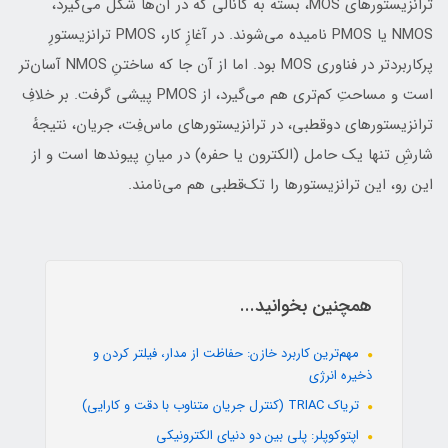
ترانزیستورهای MOS، بسته به کانالی که در آن‌ها شکل می‌گیرد،
NMOS یا PMOS نامیده می‌شوند. در آغازِ کار، PMOS ترانزیستورِ
پرکاربردتر در فناوری MOS بود. اما از آن جا که ساختنِ NMOS آسان‌تر
است و مساحتِ کم‌تری هم می‌گیرد، از PMOS پیشی گرفت. بر خلافِ
ترانزیستورهای دوقطبی، در ترانزیستورهای ماس‌فِت، جریان، نتیجهٔ
شارشِ تنها یک حامل (الکترون یا حفره) در میانِ پیوندها است و از
این رو، این ترانزیستورها را تک‌قطبی هم می‌نامند.
همچنین بخوانید...
مهم‌ترین کاربرد خازن: حفاظت از مدار، فیلتر کردن و
ذخیره انرژی
تریاک TRIAC (کنترل جریان متناوب با دقت و کارایی)
اپتوکوپلر: پلی بین دو دنیای الکترونیکی