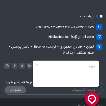
ارتباط با ما
09121964659 09364374001 ۰۲۱۶۶۷۶۵۰۸۳
kitelectronicinfo@gmail.com
تهران - خیابان جمهوری - نرسیده به حافظ - پاساژ پردیس -
طبقه همکف - پلاک ۶
با عضویت در خبرنامه، از تخفیف‌ها و جدیدترین‌های فروشگاه باخبر شوید:
عضویت
ساخت سایت توسط
پرتال