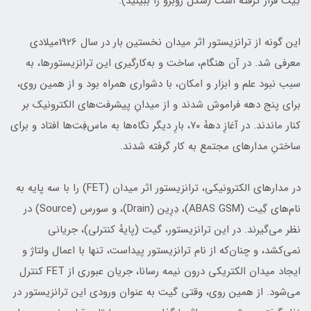
گِیت قرار گرفته است (شکل روبرو را ببینید).
این گونه از ترانزیستور اثر میدان نخستین بار در سال 1926میلادی
معرفی شد. در آن هنگام، ساخت و به‌کارگیری این ترانزیستورها، به
سبب نبود علم و ابزار و امکان، با دشواری همراه بود و از همین روی،
برای پنج دهه فراموش شدند و از میدانِ پیشرفت‌های الکترونیک بر
کنار ماندند. در آغازِ دههٔ ۷۰، بارِ دیگر نگاه‌ها به ماس‌فِت‌ها افتاد و برای
ساختنِ مدارهای مجتمع به کار گرفته شدند.
در مدارهای الکترونیکی، ترانزیستور اثر میدان (FET) را با سه‌ پایه به
نام‌های گِیت (ABAS GSM)، دِرِین (Drain)، و سورس (Source) در
نظر می‌گیرند. در این ترانزیستور، گیت (پایهٔ کنترلی)، جریانی
نمی‌کشد، و چنان‌که از نام ترانزیستور پیداست، تنها با اعمال ولتاژ و
ایجاد میدان الکتریکی درون نیمه رسانا، جریان عبوری از FET کنترل
می‌شود. از همین روی، وقتی گیت به عنوان ورودی این ترانزیستور در