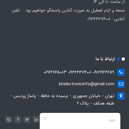
از ساعت 10 الی 14
جمعه و ایام تعطیل به صورت آنلاین پاسخگو خواهیم بود تلفن
آنلاین : 09364374001
ارتباط با ما
09121964659 09364374001 ۰۲۱۶۶۷۶۵۰۸۳
kitelectronicinfo@gmail.com
تهران - خیابان جمهوری - نرسیده به حافظ - پاساژ پردیس -
طبقه همکف - پلاک ۶