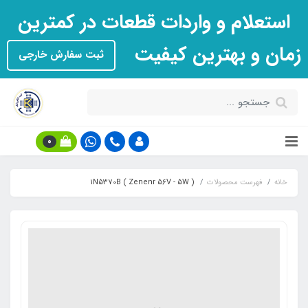
استعلام و واردات قطعات در کمترین
زمان و بهترین کیفیت
ثبت سفارش خارجی
0
خانه
فهرست محصولات
1N5370B ( Zenenr 56V - 5W )