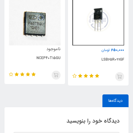
ناموجود
650,000
تومان
NCEP40T15GU
LSB65R099GF
دیدگاه‌ها
دیدگاه خود را بنویسید