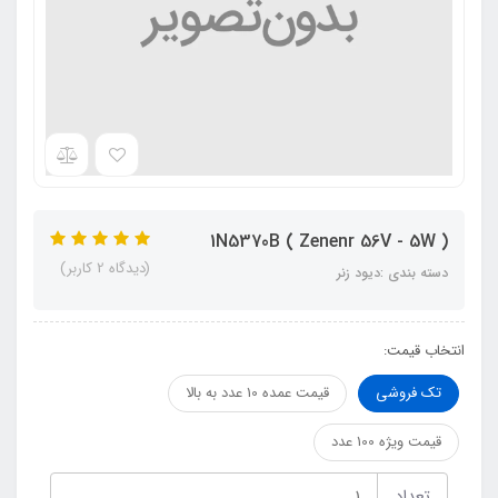
1N5370B ( Zenenr 56V - 5W )
(دیدگاه 2 کاربر)
دسته بندی :دیود زنر
انتخاب قیمت:
تک فروشی
قیمت عمده 10 عدد به بالا
قیمت ویژه 100 عدد
تعداد