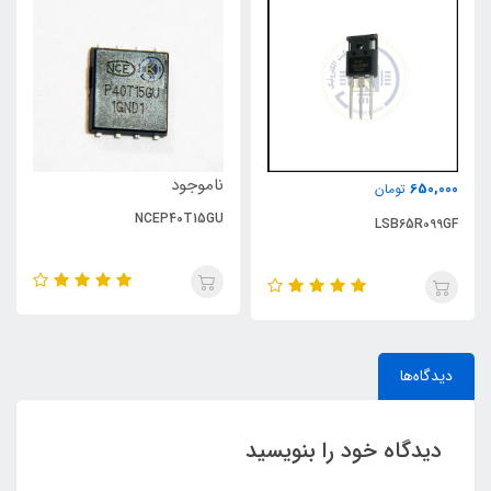
ناموجود
650,000
تومان
NCEP40T15GU
LSB65R099GF
دیدگاه‌ها
دیدگاه خود را بنویسید