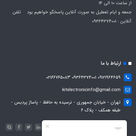
از ساعت 10 الی 14
جمعه و ایام تعطیل به صورت آنلاین پاسخگو خواهیم بود تلفن
آنلاین : 09364374001
ارتباط با ما
09121964659 09364374001 ۰۲۱۶۶۷۶۵۰۸۳
kitelectronicinfo@gmail.com
تهران - خیابان جمهوری - نرسیده به حافظ - پاساژ پردیس -
طبقه همکف - پلاک ۶