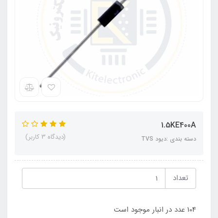
1.5KE400A
(دیدگاه 3 کاربر)
دسته بندی :دیود TVS
تعداد
104 عدد در انبار موجود است