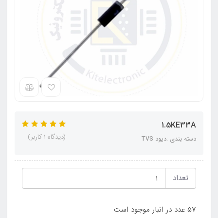
1.5KE33A
(دیدگاه 1 کاربر)
دسته بندی :دیود TVS
تعداد
57 عدد در انبار موجود است