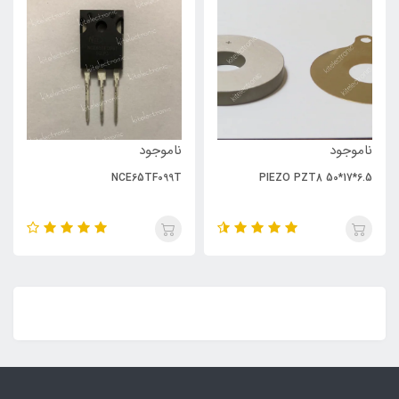
ناموجود
ناموجود
NCE65TF099T
PIEZO PZT8 50*17*6.5