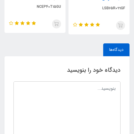
NCEP40T15GU
LSB65R099GF
دیدگاه‌ها
دیدگاه خود را بنویسید