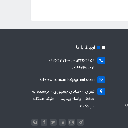
ارتباط با ما
09121964659 09364374001
۰۲۱۶۶۷۶۵۰۸۳
kitelectronicinfo@gmail.com
تهران - خیابان جمهوری - نرسیده به
حافظ - پاساژ پردیس - طبقه همکف
ن
- پلاک ۶
:
093