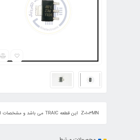
Z0103MN این قطعه TRAIC می باشد و مشخصات این قطعه 1 امپر - 600 ولت و IGT:3 ma و پکیج : SOT-223 و مارکینگ کد Z3M می باشد ORIGINAL
محصولات مرتبط