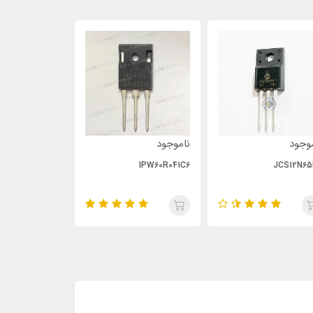
وجود
ناموجود
ناموجود
PC929
IPW60R041C6
JCS12N65