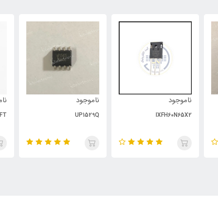
ناموجود
ناموجود
نام
FT
UP1529Q
IXFH60N65X2