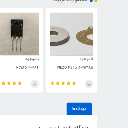
ناموجود
ناموجود
NCE65TF099T
PIEZO PZT8 50*17*6.5
دیدگاه‌ها