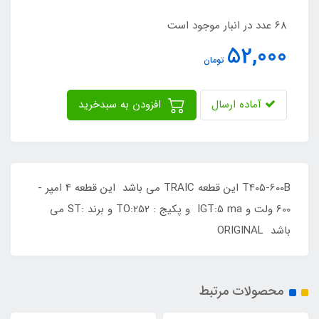
68 عدد در انبار موجود است
52,000
تومان
آماده ارسال
افزودن به سبدخرید
T405-600B این قطعه TRAIC می باشد این قطعه 4 امپر -
600 ولت و IGT:5 ma و پکیج : TO:252 و برند :ST می
باشد ORIGINAL
محصولات مرتبط