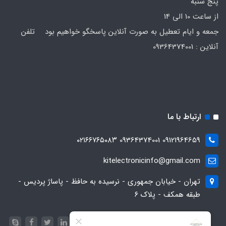
پنج شنبه
از ساعت 10 الی 14
جمعه و ایام تعطیل به صورت آنلاین پاسخگو خواهیم بود تلفن
آنلاین : 09364374001
ارتباط با ما
09121964659 09364374001 ۰۲۱۶۶۷۶۵۰۸۳
kitelectronicinfo@gmail.com
تهران - خیابان جمهوری - نرسیده به حافظ - پاساژ پردیس -
طبقه همکف - پلاک ۶