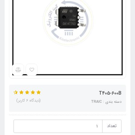
T405-600B
(دیدگاه 6 کاربر)
دسته بندی : TRAIC
تعداد