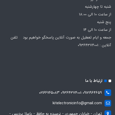
شنبه تا چهارشنبه
از ساعت 10 الی 18:00
پنج شنبه
از ساعت 10 الی 14
جمعه و ایام تعطیل به صورت آنلاین پاسخگو خواهیم بود تلفن
آنلاین : 09364374001
ارتباط با ما
09121964659 09364374001 ۰۲۱۶۶۷۶۵۰۸۳
kitelectronicinfo@gmail.com
تهران - خیابان جمهوری - نرسیده به حافظ - پاساژ پردیس -