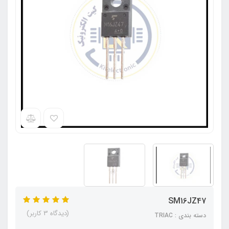
SM16JZ47
(دیدگاه 3 کاربر)
دسته بندی : TRIAC