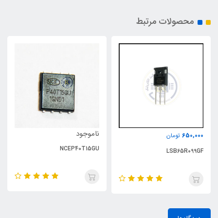
محصولات مرتبط
ناموجود
650,000
تومان
NCEP40T15GU
LSB65R099GF