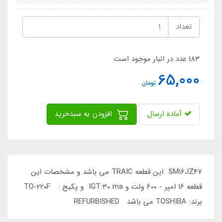
تعداد
183 عدد در انبار موجود است
65,000
تومان
آماده ارسال
افزودن به سبدخرید
SM16JZ47 این قطعه TRAIC می باشد و مشخصات این
قطعه 16 امپر - 600 ولت و IGT:30 ma و پکیج : TO-220F
برند: TOSHIBA می باشد REFURBISHED