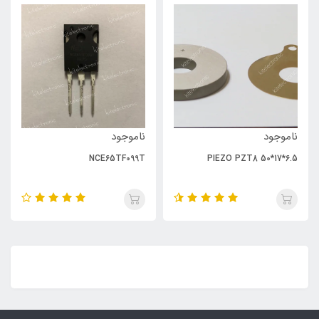
ناموجود
ناموجود
NCE65TF099T
PIEZO PZT8 50*17*6.5