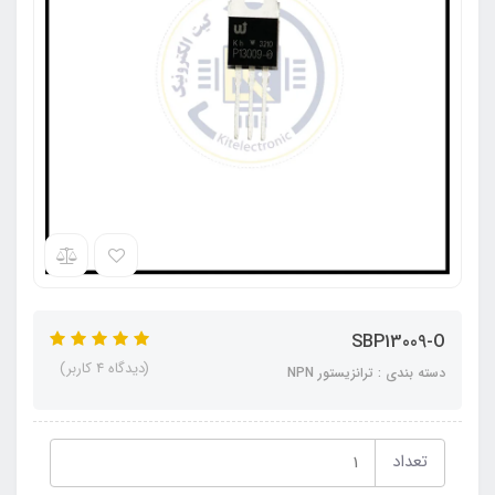
SBP13009-O
(دیدگاه 4 کاربر)
دسته بندی : ترانزیستور NPN
تعداد