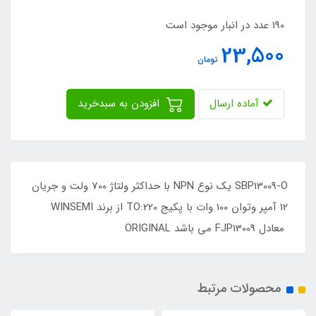
190 عدد در انبار موجود است
23,500
تومان
آماده ارسال
افزودن به سبدخرید
SBP13009-O یک نوع NPN با حداکثر ولتاژ 700 ولت و جریان
12 آمپر وتوان 100 وات با پکیج TO:220 از برند WINSEMI
معادل FJP13009 می باشد ORIGINAL
محصولات مرتبط