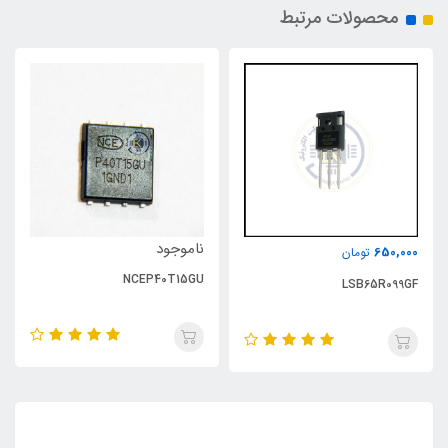
محصولات مرتبط
ناموجود
650,000
تومان
NCEP40T15GU
LSB65R099GF