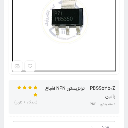
PBSS5350Z _ ترانزیستور NPN اشباع
پایین
(دیدگاه 6 کاربر)
دسته بندی : PNP
تعداد