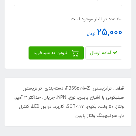
200 عدد در انبار موجود است
25,000
تومان
آماده ارسال
افزودن به سبدخرید
قطعه: ترانزیستور PBSS5350Z، دسته‌بندی: ترانزیستور
سیلیکونی با اشباع پایین، نوع: NPN، جریان: حداکثر 3 آمپر،
ولتاژ: 50 ولت، پکیج: SOT-223، کاربرد: درایور LED، کنترل
بار، سوئیچینگ ولتاژ پایین