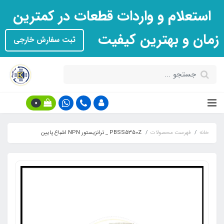
استعلام و واردات قطعات در کمترین
زمان و بهترین کیفیت
ثبت سفارش خارجی
0
خانه
فهرست محصولات
PBSS5350Z _ ترانزیستور NPN اشباع پایین