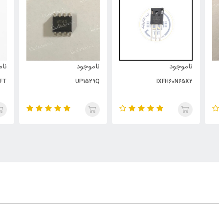
ناموجود
ناموجود
نام
FT
UP1529Q
IXFH60N65X2