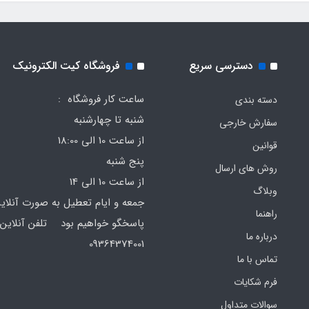
دسترسی سریع
فروشگاه کیت الکترونیک
ساعت کار فروشگاه :
دسته بندی
شنبه تا چهارشنبه
سفارش خارجی
از ساعت 10 الی 18:00
قوانین
پنج شنبه
روش های ارسال
از ساعت 10 الی 14
وبلاگ
جمعه و ایام تعطیل به صورت آنلای
راهنما
پاسخگو خواهیم بود تلفن آنلاین 
درباره ما
64374001
تماس با ما
فرم‌ شکایات
سوالات متداول