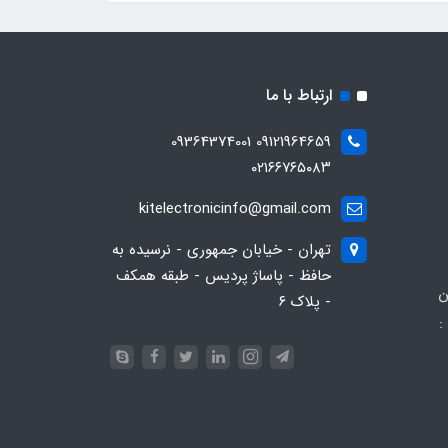
ارتباط با ما
09121964659 09364374001
۰۲۱۶۶۷۶۵۰۸۳
kitelectronicinfo@gmail.com
تهران - خیابان جمهوری - نرسیده به
حافظ - پاساژ پردیس - طبقه همکف
ن
- پلاک ۶
:
093