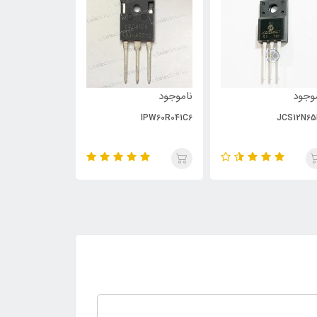
وجود
ناموجود
ناموجود
PC929
IPW60R041C6
JCS12N65