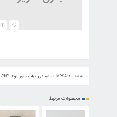
قطعه: MPSA94، دسته‌بندی: ترانزیستور، نوع: PNP، توان: 500 میلی وات، ولتاژ: 400 ولت، تحمل جریان: 0.5 آمپر کیفیت: ORIGINAL
محصولات مرتبط