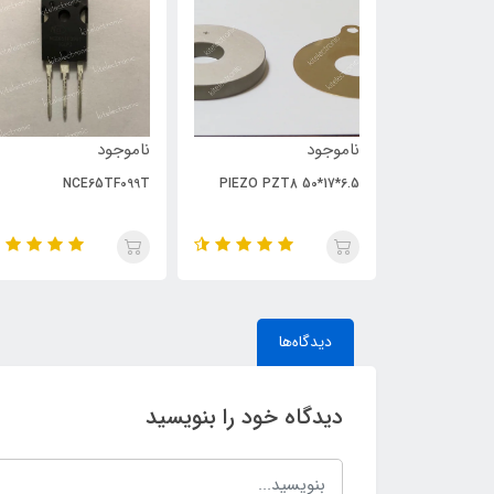
ناموجود
ناموجود
NCE65TF099T
PIEZO PZT8 50*17*6.5
دیدگاه‌ها
دیدگاه خود را بنویسید