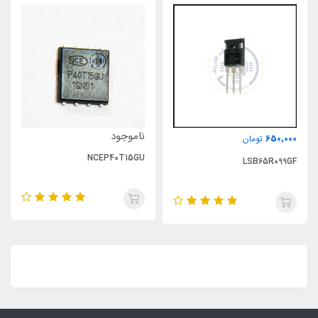
ناموجود
650,000
تومان
NCEP40T15GU
LSB65R099GF