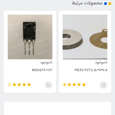
محصولات مرتبط
ناموجود
ناموجود
NCE65TF099T
PIEZO PZT8 50*17*6.5