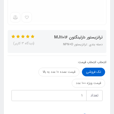
ترانزیستور دارلینگتون MJ11016
(دیدگاه 3 کاربر)
دسته بندی :ترانزیستور NPN+D
انتخاب انتخاب قیمت:
تک فروشی
قیمت عمده 10 عدد به بالا
قیمت ویژه 100 عدد
تعداد