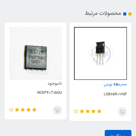
محصولات مرتبط
ناموجود
650,000
تومان
NCEP40T15GU
LSB65R099GF