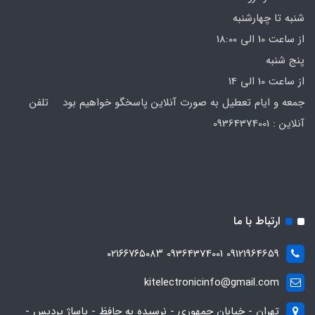
شنبه تا چهارشنبه
از ساعت 10 الی 18:00
پنج شنبه
از ساعت 10 الی 14
جمعه و ایام تعطیل به صورت آنلاین پاسخگو خواهیم بود تلفن
آنلاین : 09364374001
ارتباط با ما
09121964659 09364374001 ۰۲۱۶۶۷۶۵۰۸۳
kitelectronicinfo@gmail.com
تهران - خیابان جمهوری - نرسیده به حافظ - پاساژ پردیس -