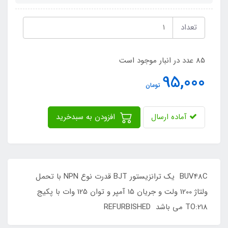
تعداد
85 عدد در انبار موجود است
95,000
تومان
آماده ارسال
افزودن به سبدخرید
BUV48C یک ترانزیستور BJT قدرت نوع NPN با تحمل
ولتاژ 1200 ولت و جریان 15 آمپر و توان 125 وات با پکیج
TO:218 می باشد REFURBISHED