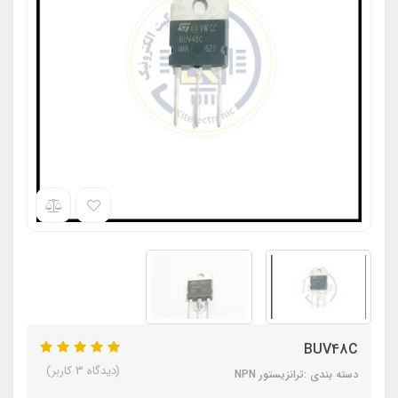
BUV48C
(دیدگاه 3 کاربر)
دسته بندی :ترانزیستور NPN