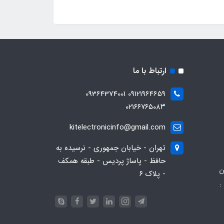
ارتباط با ما
09121964659 09364374001
۰۲۱۶۶۷۶۵۰۸۳
kitelectronicinfo@gmail.com
تهران - خیابان جمهوری - نرسیده به
حافظ - پاساژ پردیس - طبقه همکف
ن
- پلاک ۶
:
093