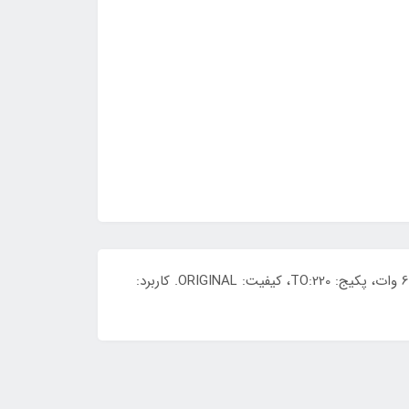
قطعه: ترانزیستور دارلینگتون قدرت BDX53C، دسته‌بندی: ترانزیستور NPN + Darlington، ولتاژ: 100 ولت، جریان: 8 آمپر، توان: 60 وات، پکیج: TO:220، کیفیت: ORIGINAL. کاربرد: