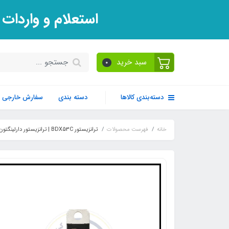
استعلام و واردات
سبد خرید
0
دسته‌بندی کالاها
دسته بندی
سفارش خارجی
خانه
فهرست محصولات
ترانزیستور BDX53C | ترانزیستور دارلینگتون قدرت با جریان بالا