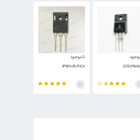
وجود
ناموجود
ناموجود
PC929
IPW60R041C6
JCS12N65