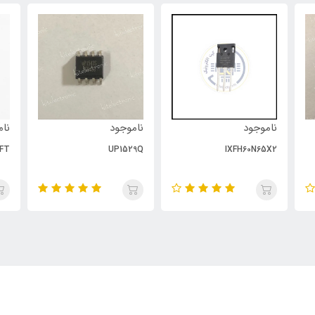
ناموجود
ناموجود
نام
FT
UP1529Q
IXFH60N65X2