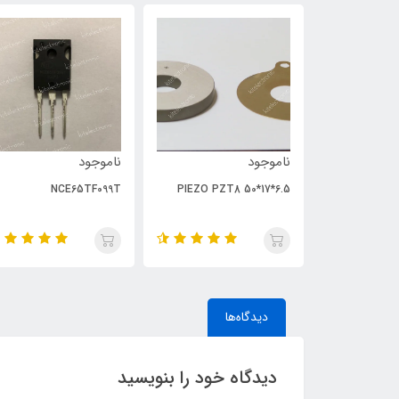
ناموجود
ناموجود
NCE65TF099T
PIEZO PZT8 50*17*6.5
دیدگاه‌ها
دیدگاه خود را بنویسید