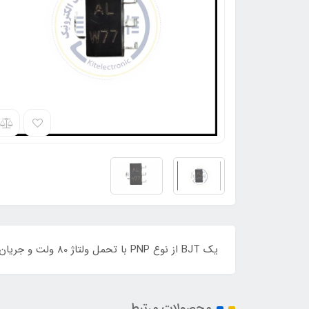
یک BJT از نوع PNP با تحمل ولتاژ 80 ولت و جریان دهی 1 آمپر می باشد. توان این قطعه 0.65 وات و پکیج آن SOT89 می باشد
محصولات مرتبط