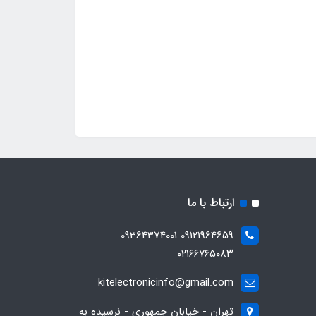
ارتباط با ما
09121964659 09364374001
۰۲۱۶۶۷۶۵۰۸۳
kitelectronicinfo@gmail.com
تهران - خیابان جمهوری - نرسیده به