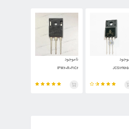
وجود
ناموجود
ناموجود
PC929
IPW60R041C6
JCS12N65