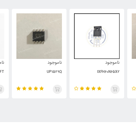
ناموجود
ناموجود
نام
FT
UP1529Q
IXFH60N65X2