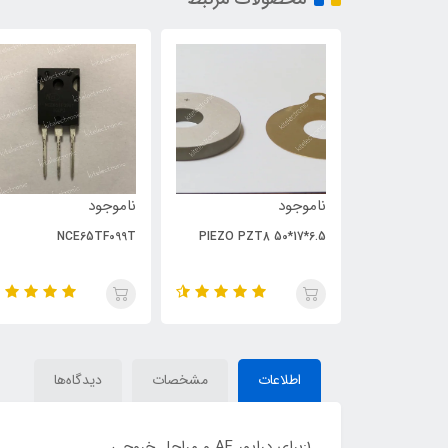
ناموجود
ناموجود
NCE65TF099T
PIEZO PZT8 50*17*6.5
اطلاعات
مشخصات
دیدگاه‌ها
1:برای درایور AF و مراحل خروجی