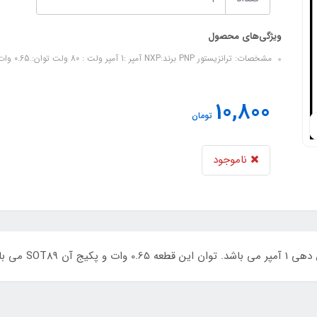
ویژگی‌های محصول
مشخصات: ترانزیستور PNP برند:NXP آمپر :1 آمپر ولت : 80 ولت توان:.0.65 وات سایز : sot-89 مارکینگ : AL
10,800
تومان
ناموجود