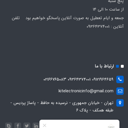
پنج شنبه
از ساعت 10 الی 14
جمعه و ایام تعطیل به صورت آنلاین پاسخگو خواهیم بود تلفن
آنلاین : 09364374001
ارتباط با ما
09121964659 09364374001 ۰۲۱۶۶۷۶۵۰۸۳
kitelectronicinfo@gmail.com
تهران - خیابان جمهوری - نرسیده به حافظ - پاساژ پردیس -
طبقه همکف - پلاک ۶