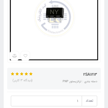
2SA1213
(دیدگاه 3 کاربر)
دسته بندی : ترانزیستور PNP
تعداد