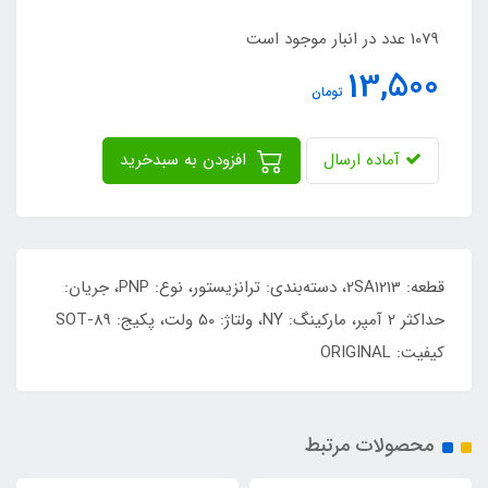
1079 عدد در انبار موجود است
13,500
تومان
آماده ارسال
افزودن به سبدخرید
قطعه: 2SA1213، دسته‌بندی: ترانزیستور، نوع: PNP، جریان:
حداکثر 2 آمپر، مارکینگ: NY، ولتاژ: 50 ولت، پکیج: SOT-89
کیفیت: ORIGINAL
محصولات مرتبط