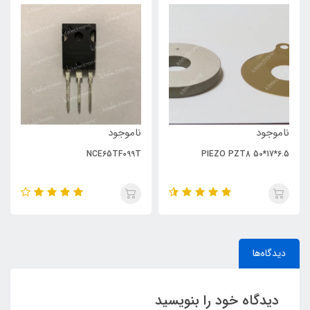
ناموجود
ناموجود
NCE65TF099T
PIEZO PZT8 50*17*6.5
دیدگاه‌ها
دیدگاه خود را بنویسید