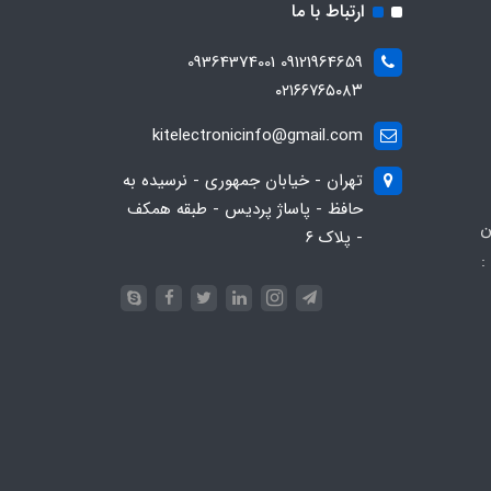
ارتباط با ما
09121964659 09364374001
۰۲۱۶۶۷۶۵۰۸۳
kitelectronicinfo@gmail.com
تهران - خیابان جمهوری - نرسیده به
حافظ - پاساژ پردیس - طبقه همکف
ن
- پلاک ۶
:
093