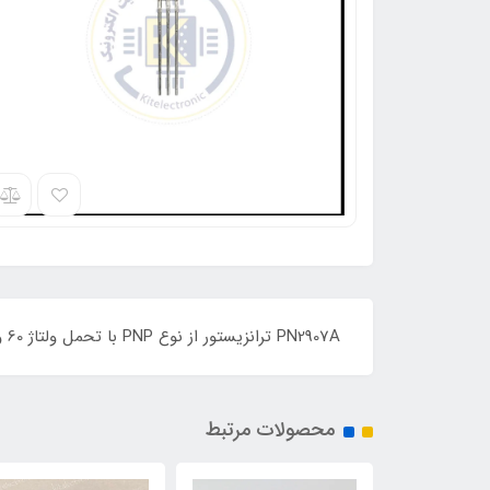
PN2907A ترانزیستور از نوع PNP با تحمل ولتاژ 60 ولت و جریان 0.6 آمپر با پکیج TO:92 و برند National Semiconductor می باشد
محصولات مرتبط