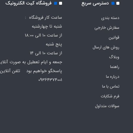
دسترسی سریع
فروشگاه کیت الکترونیک
ساعت کار فروشگاه :
دسته بندی
شنبه تا چهارشنبه
سفارش خارجی
از ساعت 10 الی 18:00
قوانین
پنج شنبه
روش های ارسال
از ساعت 10 الی 14
وبلاگ
جمعه و ایام تعطیل به صورت آنلای
راهنما
پاسخگو خواهیم بود تلفن آنلاین 
درباره ما
64374001
تماس با ما
فرم‌ شکایات
سوالات متداول