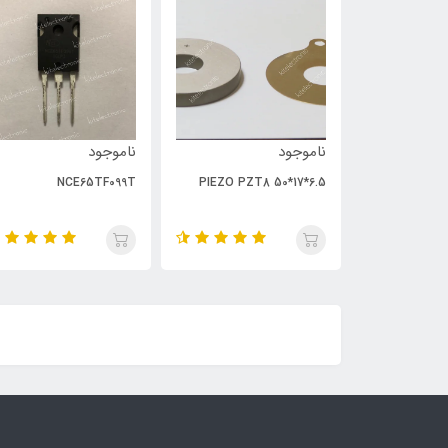
ناموجود
ناموجود
NCE65TF099T
PIEZO PZT8 50*17*6.5