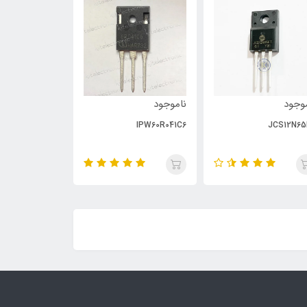
وجود
ناموجود
ناموجود
PC929
IPW60R041C6
JCS12N65