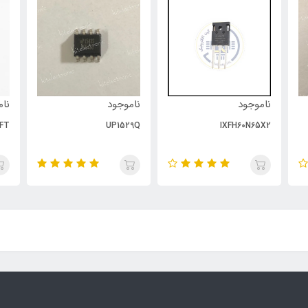
ناموجود
ناموجود
نام
FT
UP1529Q
IXFH60N65X2