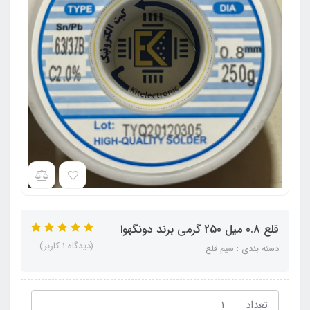
قلع 0.8 میل 250 گرمی برند دونگهوا
(دیدگاه 1 کاربر)
دسته بندی : سیم قلع
تعداد