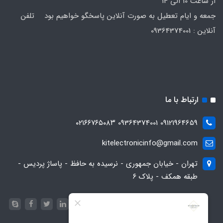
از ساعت 10 الی 14
جمعه و ایام تعطیل به صورت آنلاین پاسخگو خواهیم بود تلفن
آنلاین : 09364374001
ارتباط با ما
09121964659 09364374001 ۰۲۱۶۶۷۶۵۰۸۳
kitelectronicinfo@gmail.com
تهران - خیابان جمهوری - نرسیده به حافظ - پاساژ پردیس -
طبقه همکف - پلاک ۶