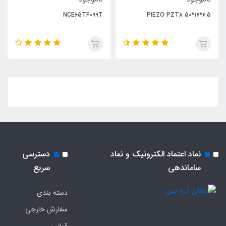
NCE65TF099T
PIEZO PZT8 50*17*6.5
نماد اعتماد الکترونیک و نماد
دسترسی
ساماندهی
سریع
دسته بندی
سفارش خارجی
قوانین