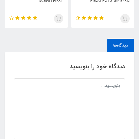
NCE65TF099T
PIEZO PZT8 50*17*6.5
دیدگاه‌ها
دیدگاه خود را بنویسید