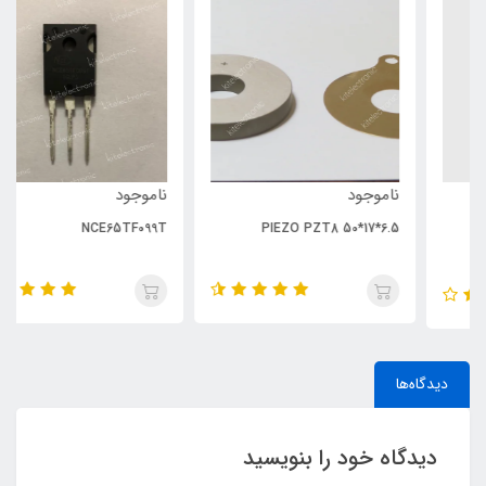
ناموجود
ناموجود
NCE65TF099T
PIEZO PZT8 50*17*6.5
دیدگاه‌ها
دیدگاه خود را بنویسید