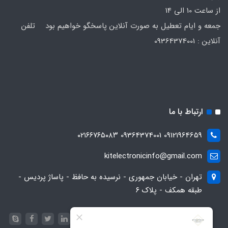
از ساعت 10 الی 14
جمعه و ایام تعطیل به صورت آنلاین پاسخگو خواهیم بود تلفن
آنلاین : 09364374001
ارتباط با ما
09121964659 09364374001 ۰۲۱۶۶۷۶۵۰۸۳
kitelectronicinfo@gmail.com
تهران - خیابان جمهوری - نرسیده به حافظ - پاساژ پردیس -
طبقه همکف - پلاک ۶