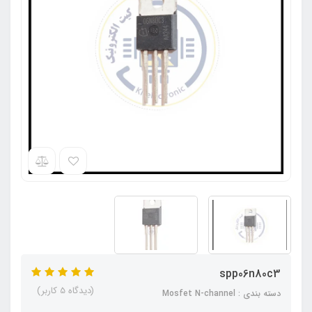
spp06n80c3
(دیدگاه 5 کاربر)
دسته بندی : Mosfet N-channel