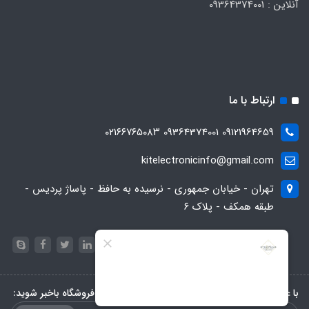
آنلاین : 09364374001
ارتباط با ما
09121964659 09364374001 ۰۲۱۶۶۷۶۵۰۸۳
kitelectronicinfo@gmail.com
تهران - خیابان جمهوری - نرسیده به حافظ - پاساژ پردیس -
طبقه همکف - پلاک ۶
با عضویت در خبرنامه، از تخفیف‌ها و جدیدترین‌های فروشگاه باخبر شوید: