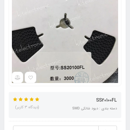
SS20100FL
(دیدگاه 3 کاربر)
دسته بندی : دیود شاتکی SMD