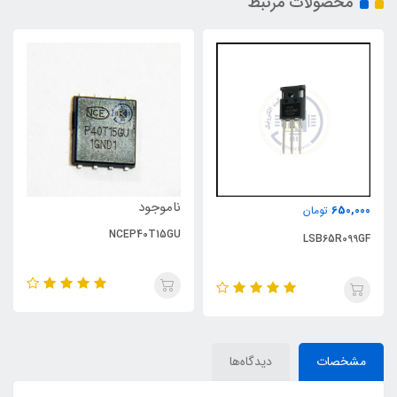
محصولات مرتبط
ناموجود
650,000
تومان
NCEP40T15GU
LSB65R099GF
مشخصات
دیدگاه‌ها