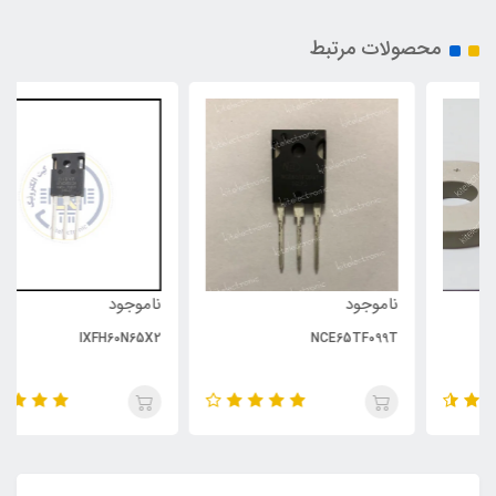
محصولات مرتبط
ناموجود
ناموجود
IXFH60N65X2
NCE65TF099T