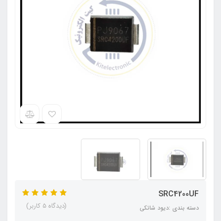
SRC4200UF
(دیدگاه 5 کاربر)
دسته بندی :دیود شاتکی