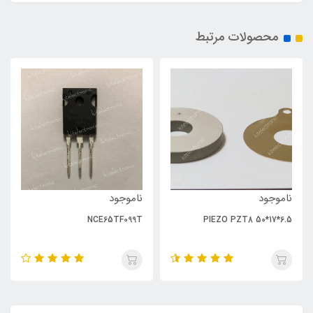
محصولات مرتبط
ناموجود
ناموجود
NCE65TF099T
PIEZO PZT8 50*17*6.5