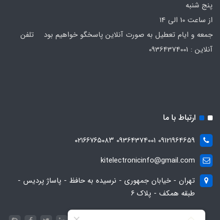
پنج شنبه
از ساعت 10 الی 14
جمعه و ایام تعطیل به صورت آنلاین پاسخگو خواهیم بود تلفن
آنلاین : 09364374001
ارتباط با ما
09121964659 09364374001 ۰۲۱۶۶۷۶۵۰۸۳
kitelectronicinfo@gmail.com
تهران - خیابان جمهوری - نرسیده به حافظ - پاساژ پردیس -
طبقه همکف - پلاک ۶