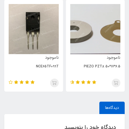
ناموجود
ناموجود
NCE65TF099T
PIEZO PZT8 50*17*6.5
دیدگاه‌ها
دیدگاه خود را بنویسید