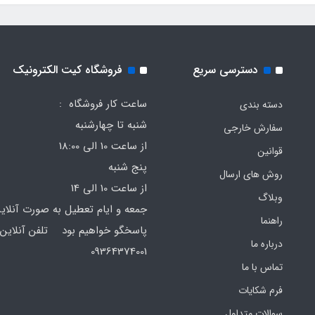
دسترسی سریع
فروشگاه کیت الکترونیک
ساعت کار فروشگاه :
دسته بندی
شنبه تا چهارشنبه
سفارش خارجی
از ساعت 10 الی 18:00
قوانین
پنج شنبه
روش های ارسال
از ساعت 10 الی 14
وبلاگ
جمعه و ایام تعطیل به صورت آنلای
راهنما
پاسخگو خواهیم بود تلفن آنلاین 
درباره ما
64374001
تماس با ما
فرم‌ شکایات
سوالات متداول