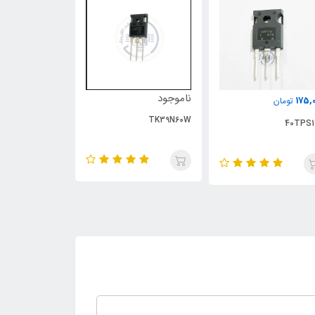
ناموجود
ناموجود
175,
تومان
UP1543S
TK39N60W
40TPS1