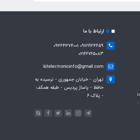
ارتباط با ما
09121964659 09364374001
۰۲۱۶۶۷۶۵۰۸۳
kitelectronicinfo@gmail.com
تهران - خیابان جمهوری - نرسیده به
حافظ - پاساژ پردیس - طبقه همکف
ن
- پلاک ۶
:
093