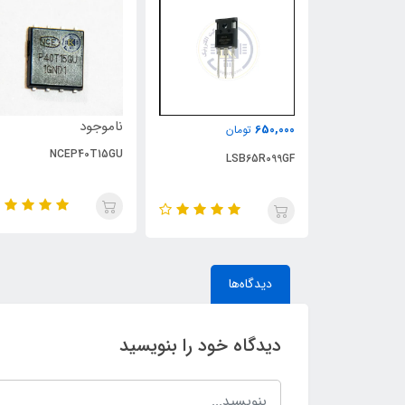
ناموجود
650,000
تومان
NCEP40T15GU
LSB65R099GF
دیدگاه‌ها
دیدگاه خود را بنویسید