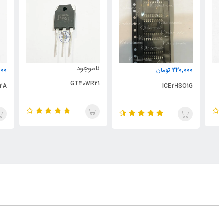
ناموجود
000
320,000
تومان
GT40WR21
2A
ICE2HSO1G