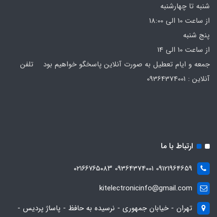
شنبه تا چهارشنبه
از ساعت 10 الی 18:00
پنج شنبه
از ساعت 10 الی 14
جمعه و ایام تعطیل به صورت آنلاین پاسخگو خواهیم بود تلفن
آنلاین : 09364374001
ارتباط با ما
09121964659 09364374001 ۰۲۱۶۶۷۶۵۰۸۳
kitelectronicinfo@gmail.com
تهران - خیابان جمهوری - نرسیده به حافظ - پاساژ پردیس -