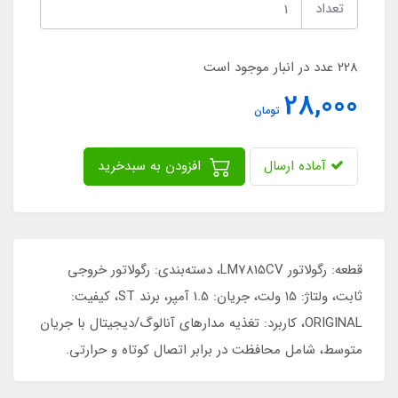
تعداد
228 عدد در انبار موجود است
28,000
تومان
آماده ارسال
افزودن به سبدخرید
قطعه: رگولاتور LM7815CV، دسته‌بندی: رگولاتور خروجی
ثابت، ولتاژ: ۱۵ ولت، جریان: 1.5 آمپر، برند ST، کیفیت:
ORIGINAL، کاربرد: تغذیه مدارهای آنالوگ/دیجیتال با جریان
متوسط، شامل محافظت در برابر اتصال کوتاه و حرارتی.