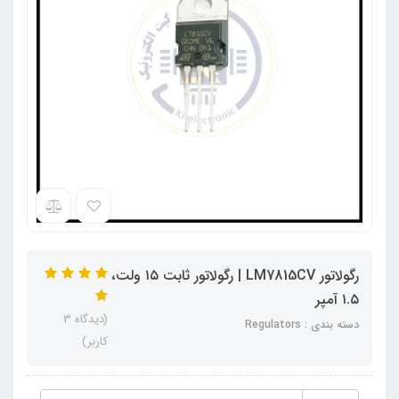
رگولاتور LM7815CV | رگولاتور ثابت ۱۵ ولت،
۱.۵ آمپر
(دیدگاه 3
دسته بندی : Regulators
کاربر)