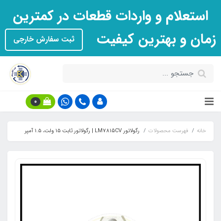
استعلام و واردات قطعات در کمترین
زمان و بهترین کیفیت
ثبت سفارش خارجی
0
خانه
فهرست محصولات
رگولاتور LM7815CV | رگولاتور ثابت ۱۵ ولت، ۱.۵ آمپر