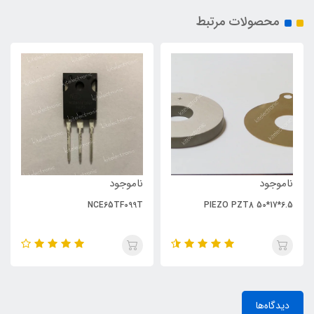
محصولات مرتبط
ناموجود
ناموجود
NCE65TF099T
PIEZO PZT8 50*17*6.5
دیدگاه‌ها