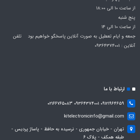
از ساعت 10 الی 18:00
پنج شنبه
از ساعت 10 الی 14
جمعه و ایام تعطیل به صورت آنلاین پاسخگو خواهیم بود تلفن
آنلاین : 09364374001
ارتباط با ما
09121964659 09364374001 ۰۲۱۶۶۷۶۵۰۸۳
kitelectronicinfo@gmail.com
تهران - خیابان جمهوری - نرسیده به حافظ - پاساژ پردیس -
طبقه همکف - پلاک ۶