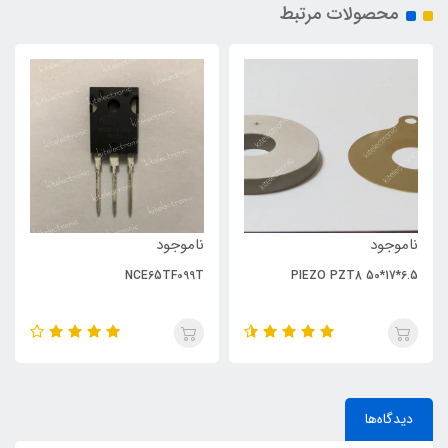
محصولات مرتبط
ناموجود
ناموجود
NCE65TF099T
PIEZO PZT8 50*17*6.5
دیدگاه‌ها