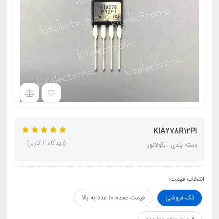
KIA278R12PI
(دیدگاه 2 کاربر)
دسته بندی : رگولاتور
انتخاب قیمت:
تک فروشی
قیمت عمده 10 عدد به بالا